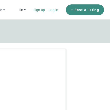
re
+ Post a listing
en
Sign up
Log in