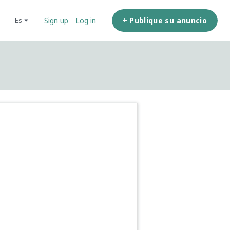
+ Publique su anuncio
es
Sign up
Log in