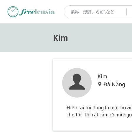
Kim
Kim
Đà Nẵng
Hiện tại tôi đang là một học v
chọn tôi. Tôi rất cảm ơn mọi ng