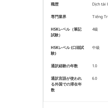
職歴
Dịch tài 
専門業界
Tiếng T
HSKレベル（筆記
4級
試験）
HSKレベル (口頭試
中級
験)
通訳経験の年数
1.0
通訳言語が使われ
6.0
る外国での滞在年
数