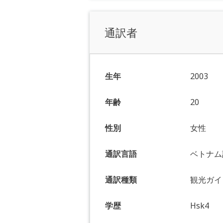
通訳者
生年
2003
年齢
20
性別
女性
通訳言語
ベトナム
通訳種類
観光ガイド
学歴
Hsk4