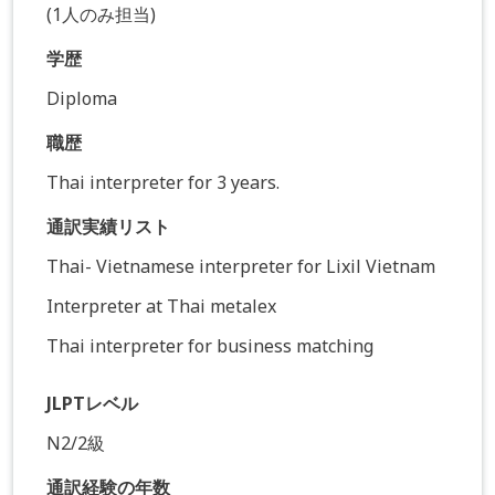
(1人のみ担当)
学歴
Diploma
職歴
Thai interpreter for 3 years.
通訳実績リスト
Thai- Vietnamese interpreter for Lixil Vietnam
Interpreter at Thai metalex
Thai interpreter for business matching
JLPTレベル
N2/2級
通訳経験の年数