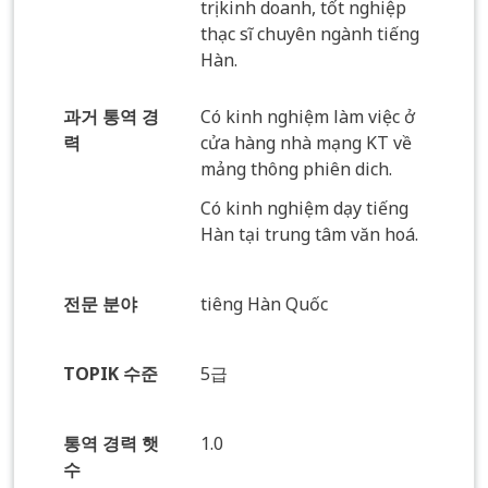
trị kinh doanh, tốt nghiệp
thạc sĩ chuyên ngành tiếng
Hàn.
과거 통역 경
Có kinh nghiệm làm việc ở
력
cửa hàng nhà mạng KT về
mảng thông phiên dich.
Có kinh nghiệm dạy tiếng
Hàn tại trung tâm văn hoá.
전문 분야
tiêng Hàn Quốc
TOPIK 수준
5급
통역 경력 햇
1.0
수