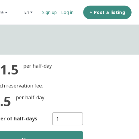
ore
+ Post a listing
en
Sign up
Log in
1.5
per half-day
ch reservation fee:
.5
per half-day
r of half-days