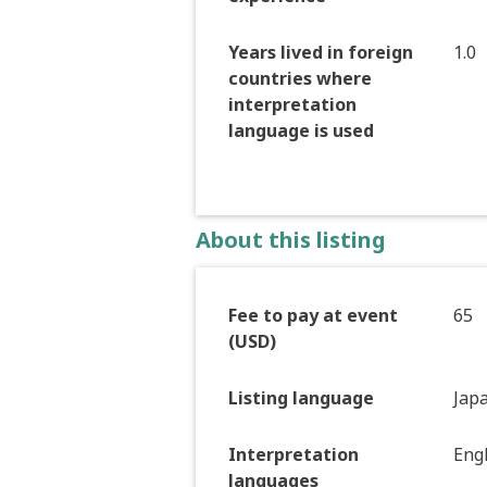
Years lived in foreign
1.0
countries where
interpretation
language is used
About this listing
Fee to pay at event
65
(USD)
Listing language
Jap
Interpretation
Engl
languages