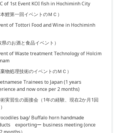
MC of 1st Event KOI fish in Hochiminh City
日本鯉第一回イベントのＭＣ）
vent of Tottori Food and Wine in Hochiminh
取県のお酒と食品イベント）
vent of Waste treatment Technology of Holcim
tnam
廃棄物処理技術のイベントのＭＣ）
ietnamese Trainees to Japan (1 years
erience and now once per 2 months)
術実習生の面接会（1年の経験、現在2か月1回
く）
Crocodiles bag/ Buffalo horn handmade
ducts exportingー business meeting (once
 2 months）