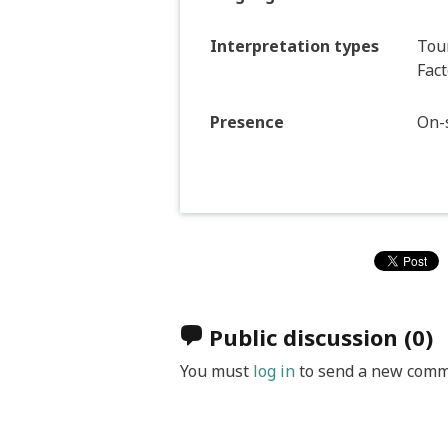
Interpretation types
Tour
Fact
Presence
On-s
Public discussion
(0)
You must
log in
to send a new comm