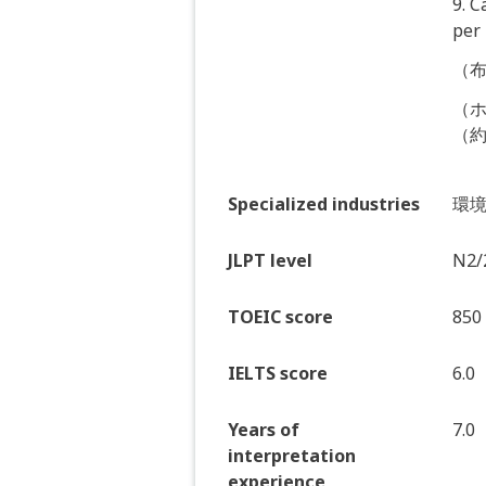
9. 
per
（布
（
（約
Specialized industries
環
JLPT level
N2/
TOEIC score
850
IELTS score
6.0
Years of
7.0
interpretation
experience