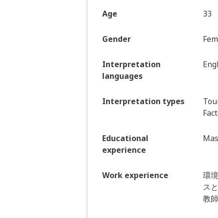
Age
33
Gender
Fem
Interpretation
Eng
languages
Interpretation types
Tour
Fact
Educational
Mas
experience
Work experience
環境
ス
教師