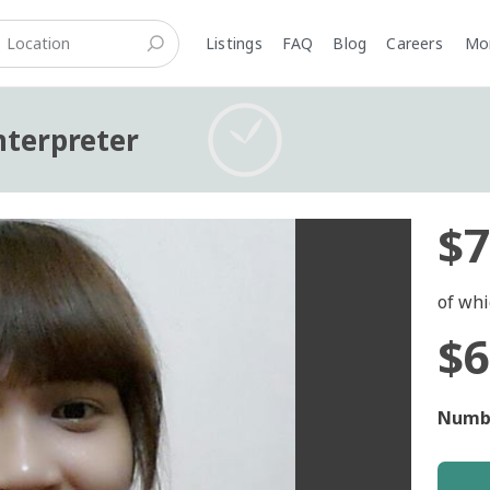
Listings
FAQ
Blog
Careers
M
nterpreter
$7
of whi
$6
Numbe