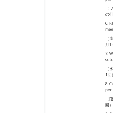
（
の打
6. 
mee
（
月1
7. W
set
（
1回
8. 
per
（
回