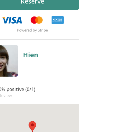
Reserve
Hien
0% positive (0/1)
Review