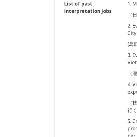
List of past
1. 
interpretation jobs
（
2. E
City
(鳥
3. E
Vie
（
4. V
exp
（技
行
5. 
pro
per