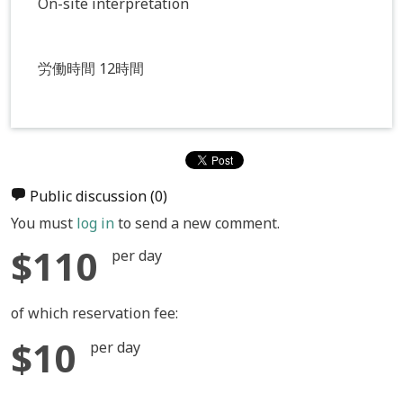
On-site interpretation
労働時間 12時間
Public discussion
(0)
You must
log in
to send a new comment.
$110
per day
of which reservation fee:
$10
per day