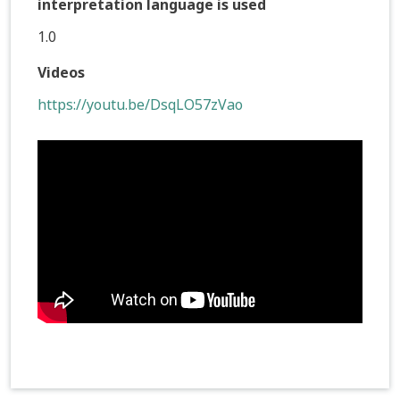
interpretation language is used
1.0
Videos
https://youtu.be/DsqLO57zVao