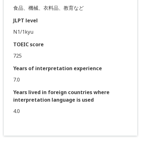
食品、機械、衣料品、教育など
JLPT level
N1/1kyu
TOEIC score
725
Years of interpretation experience
7.0
Years lived in foreign countries where
interpretation language is used
4.0