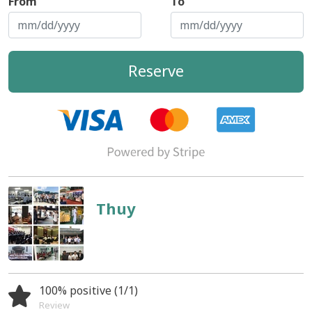
From
To
Reserve
Thuy
100% positive (1/1)
Review