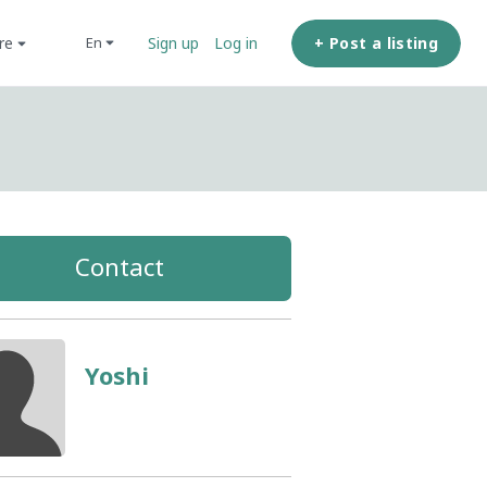
ore
+ Post a listing
en
Sign up
Log in
Contact
Yoshi