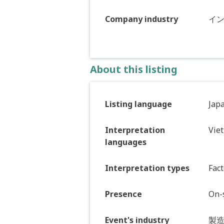
Company industry
イ
About this listing
Listing language
Jap
Interpretation
Vie
languages
Interpretation types
Fact
Presence
On-s
Event's industry
製