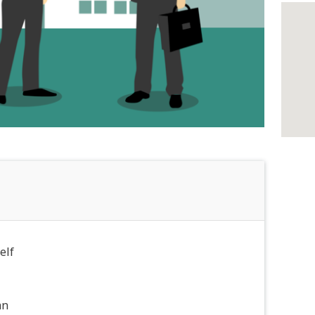
elf
an