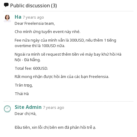
Public discussion
(3)
Ha
7 years ago
Dear Freelensia team,
Cho mình ứng tuyển event này nhé.
Fee nửa ngày của mình vẫn là 300USD, nếu thêm 1 tiếng
overtime thì là 100USD nữa.
Ngoài ra mình sẽ request thêm tiền vé máy bay khứ hồi Hà
Nội - Đà Nẵng.
Total fee: 600USD.
Rất mong nhận được hồi âm của các bạn Freelensia.
Trân trọng,
Thái Hà
Site Admin
7 years ago
Dear chị Hà,
Đầu tiên, xin lỗi chị bên em đã phản hồi trễ ạ.