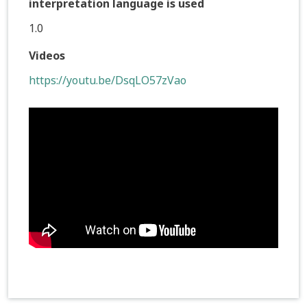
interpretation language is used
1.0
Videos
https://youtu.be/DsqLO57zVao