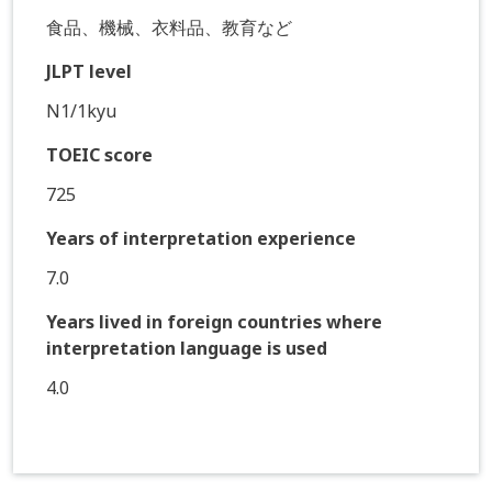
食品、機械、衣料品、教育など
JLPT level
N1/1kyu
TOEIC score
725
Years of interpretation experience
7.0
Years lived in foreign countries where
interpretation language is used
4.0