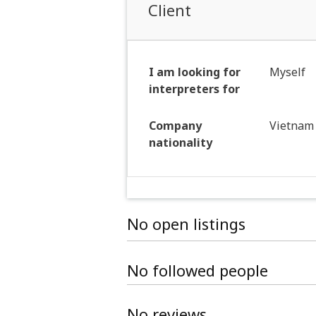
Client
I am looking for
Myself
interpreters for
Company
Vietnam
nationality
No open listings
No followed people
No reviews