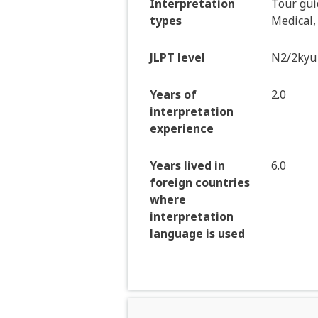
Interpretation
Tour gui
types
Medical,
JLPT level
N2/2kyu
Years of
2.0
interpretation
experience
Years lived in
6.0
foreign countries
where
interpretation
language is used