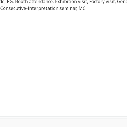
de, PG, Booth attendance, Exhibition visit, Factory visit, Gen
 Consecutive-interpretation seminar, MC