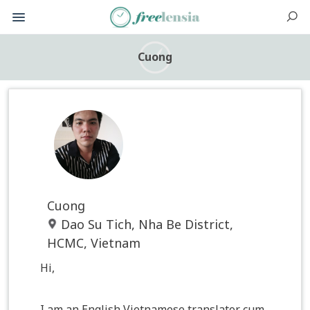
Cuong
Cuong
Dao Su Tich, Nha Be District,
HCMC, Vietnam
Hi,
I am an English Vietnamese translator cum