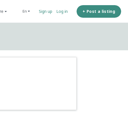
ore
+ Post a listing
en
Sign up
Log in