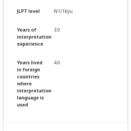
JLPT level
N1/1kyu
Years of
3.0
interpretation
experience
Years lived
4.0
in foreign
countries
where
interpretation
language is
used