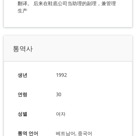
翻译。 后来在鞋底公司当助理的副理，兼管理
生产
통역사
생년
1992
연령
30
성별
여자
통역 언어
베트남어, 중국어