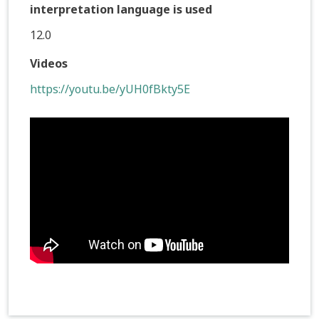
interpretation language is used
12.0
Videos
https://youtu.be/yUH0fBkty5E