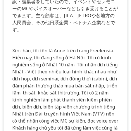
訳・編集者をしていたので、イベントやセレモニ
ーのMCやボイスオーバーなども引き受けることが
できます。主な顧客は、JICA、JETROや各地方の
人民員会、その他日系企業・ベトナム企業などで
す。
Xin chào, tôi tên là Anne trên trang Freelensia.
Hiện nay, tôi đang sống ở Hà Nội. Tôi có kinh
nghiệm sống ở Nhật 10 năm. Tôi nhận dịch tiếng
Nhật - Việt theo nhiều loại hình khác nhau như:
dịch họp, dịch seminar, dịch đồng thời (cabin), dịch
đàm phán thương thảo mua bán sát nhập, triển
lãm, thị sát, khảo sát thị trường. Tôi có 2 năm
kinh nghiệm làm phát thanh viên kiêm phiên
dịch, biên dịch, biên tập viên chương trình tiếng
Nhật trên Đài truyền hình Việt Nam (VTV) nên
có thể nhận công việc MC sự kiện, đọc voice over.
Khách hàng chủ yếu tôi đã từng làm việc cùng là