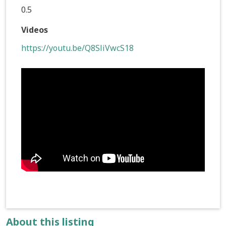
0.5
Videos
https://youtu.be/Q8SliVwcS18
About this listing