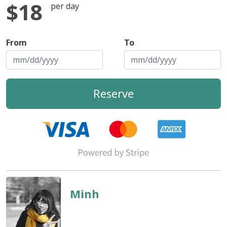
$18
per day
From
To
Reserve
Minh