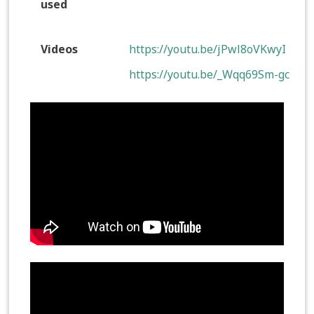
used
Videos
https://youtu.be/jPwl8oVKwyI
https://youtu.be/_Wqq69Sm-gc