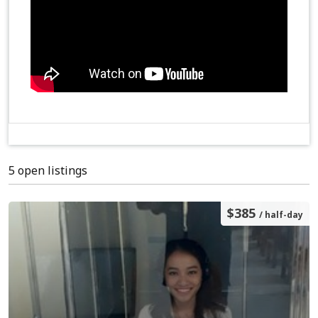
5 open listings
$385
/ half-day