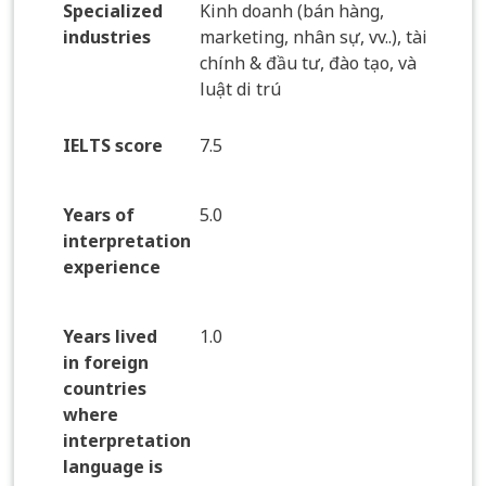
Specialized
Kinh doanh (bán hàng,
industries
marketing, nhân sự, vv..), tài
chính & đầu tư, đào tạo, và
luật di trú
IELTS score
7.5
Years of
5.0
interpretation
experience
Years lived
1.0
in foreign
countries
where
interpretation
language is