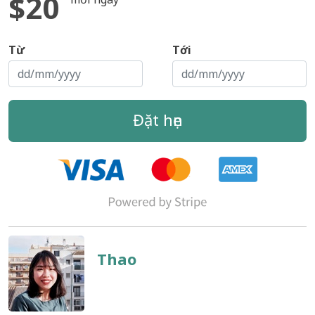
$20
Từ
Tới
Đặt hẹn
Thao