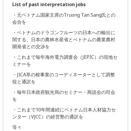
List of past interpretation jobs
・元ベトナム国家主席のTruong Tan Sang氏との
会合を
・ベトナムのドラゴンフルーツの日本への輸出に
関する、日本の農林水産省とベトナムの農業農村
開発省との交渉を
・これまで毎年海外電力調査会（JEPIC）の現地セ
ミナーを
・JICA草の根事業のコーディネーターとして調整
役と通訳を
・毎年日本政府観光局のセミナー・商談会の司会
を
・これまで10年間連続にベトナム日本人材協力セ
ンター（VJCC）の経営塾の通訳を
等々