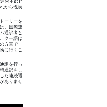
際連合本部ビ
れから現実
トーリーを
は、国際連
ム通訳者と
。クー語は
の方言で
険に行くこ
通訳を行っ
時通訳をし
した連続通
がありませ