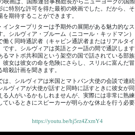
5年の映画は、国際連合事務総長からニューヨークの国
影に特別な許可を得た最初の映画でした。だから、そ
場を期待することができます。
・インタープリターは予期外の展開がある魅力的なス
す。シルヴィア・ブルーム（ニコール・キッドマン）
で働く同時通訳者（キャビン通訳者またはリアルタイ
）です。シルヴィアは英語とクー語の間で通訳します
あるマトボ共和国という架空の国で話されている部族
、彼女は彼女の命を危険にさらし、スリルに富んだ冒
る暗殺計画を聞きます。
では、シルヴィアは米国とマトバン大使の会談で連続
シルヴィアが大使が話すと同時に話すときに彼女が同
える人がいるかもしれませんが、実際には非常に熟練
しているときにスピーカーが明らかな休止を行う必要
https://youtu.be/hj5rz4ZxmY4